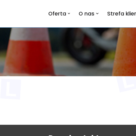
Oferta
O nas
Strefa klie