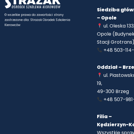
Siedziba głó
© wszelkie prawa do zawartości strony
– Opole
zastrzeżone dla: Strażak Ośrodek Szkolenia
ul. Oleska 133
Kierowców
Opole (Budyne
Stacji Grotrans
+48 503-114
Oddział – Brz
ul. Piastowsk
19,
49-300 Brzeg
+48 507-981
Filia –
Kędzierzyn-K
Wszystkie spra