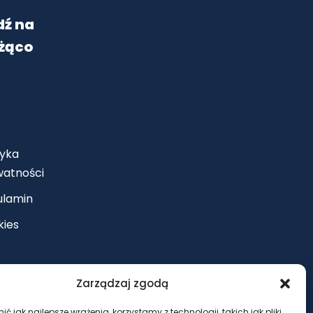
dź na
eżąco
tyka
watności
ulamin
kies
Zarządzaj zgodą
ć jak najlepsze wrażenia, korzystamy z technologii, takich jak pliki