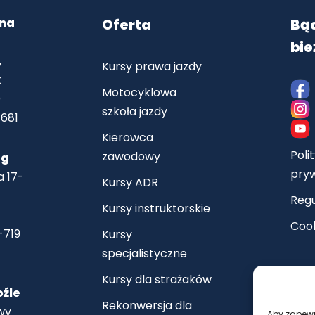
wna
Oferta
Bą
bi
,
Kursy prawa jazdy
k
Motocyklowa
)
szkoła jazdy
-681
Kierowca
Poli
zawodowy
eg
pry
a 17-
Kursy ADR
Reg
Kursy instruktorskie
Coo
-719
Kursy
specjalistyczne
Kursy dla strażaków
oźle
Rekonwersja dla
wy
Aby zapewni