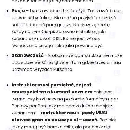
bezpośrednio na jazdę samochodem.
Pasja
– tym zawodem trzeba żyć. Ten zawód musi
dawać satysfakcję. Nie można przyjść “pojeździć
sobie” i dorobić parę groszy. Na dłuższą metę
każdy na tym Cierpi. Zarówno instruktor, jak i
kursant czy nawet OSK. Bo nie jest wtedy
świadczona usługa taka jaka powinna być.
Stanowczość
– krótko mówiąc instruktor nie może
dać sobie wejść na głowie i tam gdzie trzeba musi
utrzymać w ryzach kursanta.
Instruktor musi pamiętać, że jest
nauczycielem a kursant uczniem –
nie jest
ważne, czy ktoś uczy na poziomie formalnym, per
Pan czy per Pani, czy ma bardzo luźne relacje z
kursantami –
instruktor nauki jazdy MUSI
stawiać granice nauczyciel – uczeń.
Bez niej
jazdy mogą być bardzo miłe, ale pogorszy się