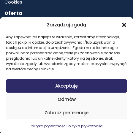
Cookies
Oferta
Zarządzaj zgodą
Kursy prawa jazdy
Aby zapewnić jak najlepsze wrażenia, korzystamy z technologii,
Motocyklowa szkoła jazdy
takich jak pliki cookie, do przechowywania i/lub uzyskiwania
dostępu do informacji o urządzeniu. Zgoda na te technologie
Kierowca zawodowy
pozwoli nam przetwarzać dane, takie jak zachowanie podczas
przeglądania lub unikalne identyfikatory na tej stronie. Brak
Kursy ADR
wyrażenia zgody lub wycofanie zgody może niekorzystnie wpłynąć
na niektóre cechy i funkcje.
Kursy instruktorskie
Kursy specjalistyczne
Akceptuję
Kursy dla strażaków
Odmów
Rekonwersja dla żołnierzy
Dofinansowanie do kursów
Zobacz preferencje
Pozostałe usługi
Polityka prywatności
Polityka prywatności
Zobacz pełną ofertę →